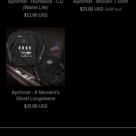
Aprilmist - Homesick - CD
Aprilmist - Wolven T-Shirt
(Wallet Lite)
$
25.00
USD
Sold out
$
12.00
USD
Aprilmist - A Moment's
Ghost Longsleeve
$
35.00
USD