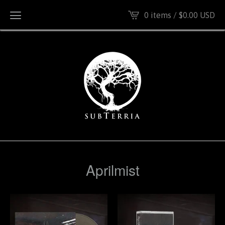
0 items /
$
0.00
USD
Aprilmist